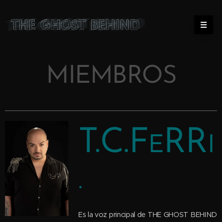
MIEMBROS
T.C.F
RR
E
I
.
Es la voz principal de THE GHOST BEHIND