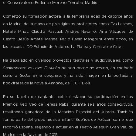
el Conservatorio Federico Moreno Torroba, Madrid.
Comenzó su formación actoral a la temprana edad de catorce años
en Madrid, de la mano de prestigiosos profesores como Eva Lesmes,
Natalie Pinot, Claudio Pascual, Andrés Navarro, Ana Vázquez de
Castro, Jesús Amate, Maribel Per o Fabio Mangolini, entre otros, en
las escuelas DD Estudio de Actores, La Platea y Central de Cine.
Ha trabajado en diversos proyectos teatrales y audiovisuales, como
Shakespeare vs Love
,
El sueño de una noche de verano
,
La cantante
calva
o
Godot en el congreso
, y ha sido imagen en la portada y
booktrailer de la novela
Annabel
, de T. C. FERRI.
En su faceta de cantante, cabe destacar su participación en los
Premios Veo Veo de Teresa Rabal durante seis años consecutivos,
resultando ganadora de la Mención Especial del Jurado. También
f
ormó parte del grupo musical infantil Sueños de Azúcar, con el que
recorrió España, llegando a actuar en el Teatro Arlequín Gran Vía, de
Madrid, en la Navidad de 2015.