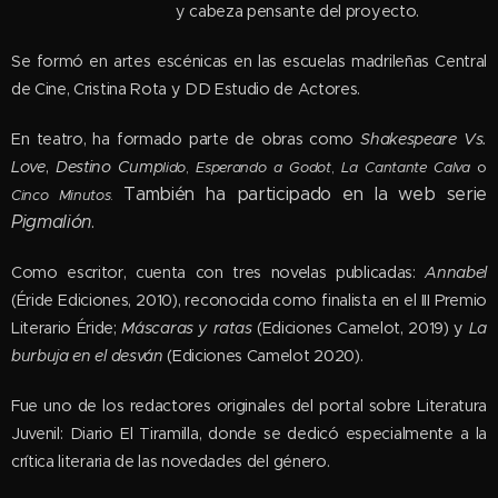
y cabeza pensante del proyecto.
Se formó en artes escénicas en las escuelas madrileñas Central
de Cine, Cristina Rota y DD Estudio de Actores.
En teatro, ha formado parte de obras como
Shakespeare Vs.
Love
,
Destino Cump
lido
,
Esperando a Godot
,
La Cantante Calva
o
También ha participado en la web serie
Cinco Minutos
.
Pigmalión
.
Como escritor, cuenta con tres novelas publicadas:
Annabel
(Éride Ediciones, 2010), reconocida como finalista en el III Premio
Literario Éride;
Máscaras y ratas
(Ediciones Camelot, 2019) y
La
burbuja en el desván
(Ediciones Camelot 2020).
Fue uno de los redactores originales del portal sobre Literatura
Juvenil: Diario El Tiramilla, donde se dedicó especialmente a la
crítica literaria de las novedades del género.